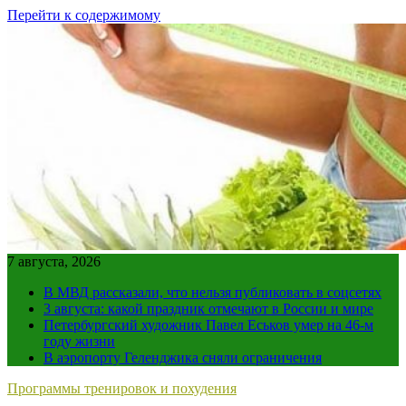
Перейти к содержимому
7 августа, 2026
В МВД рассказали, что нельзя публиковать в соцсетях
3 августа: какой праздник отмечают в России и мире
Петербургский художник Павел Еськов умер на 46-м
году жизни
В аэропорту Геленджика сняли ограничения
Программы тренировок и похудения