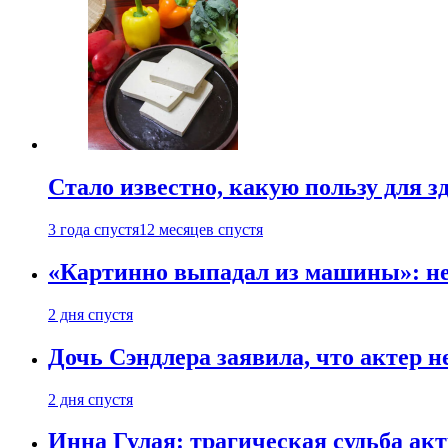
Стало известно, какую пользу для з
3 года спустя
12 месяцев спустя
«Картинно выпадал из машины»: не
2 дня спустя
Дочь Сэндлера заявила, что актер н
2 дня спустя
Инна Гулая: трагическая судьба ак