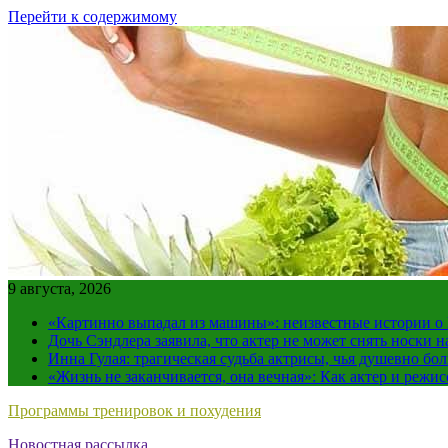
Перейти к содержимому
9 августа, 2026
«Картинно выпадал из машины»: неизвестные истории о
Дочь Сэндлера заявила, что актер не может снять носки н
Инна Гулая: трагическая судьба актрисы, чья душевно бо
«Жизнь не заканчивается, она вечная»: Как актер и режи
Программы тренировок и похудения
Новостная рассылка