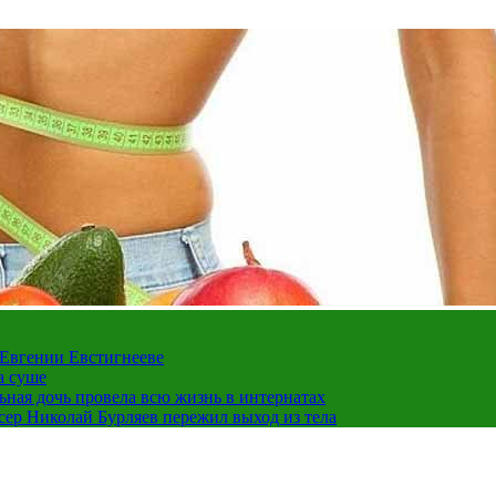
 Евгении Евстигнееве
а суше
льная дочь провела всю жизнь в интернатах
ссер Николай Бурляев пережил выход из тела