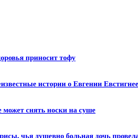
доровья приносит тофу
известные истории о Евгении Евстигне
е может снять носки на суше
трисы, чья душевно больная дочь провел