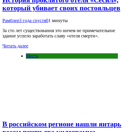
История проклятого отеля «Сесил»,
который убивает своих постояльцев
Рамблер
3 года спустя
0
1 минуты
За сто лет существования это ничем не примечательное
здание успело заработать славу «отеля смерти».
Читать далее
Места
В российском регионе нашли янтарь
весом почти два килограмма