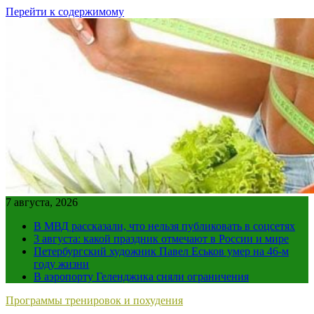
Перейти к содержимому
7 августа, 2026
В МВД рассказали, что нельзя публиковать в соцсетях
3 августа: какой праздник отмечают в России и мире
Петербургский художник Павел Еськов умер на 46-м
году жизни
В аэропорту Геленджика сняли ограничения
Программы тренировок и похудения