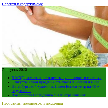
Перейти к содержимому
7 августа, 2026
В МВД рассказали, что нельзя публиковать в соцсетях
3 августа: какой праздник отмечают в России и мире
Петербургский художник Павел Еськов умер на 46-м
году жизни
В аэропорту Геленджика сняли ограничения
Программы тренировок и похудения