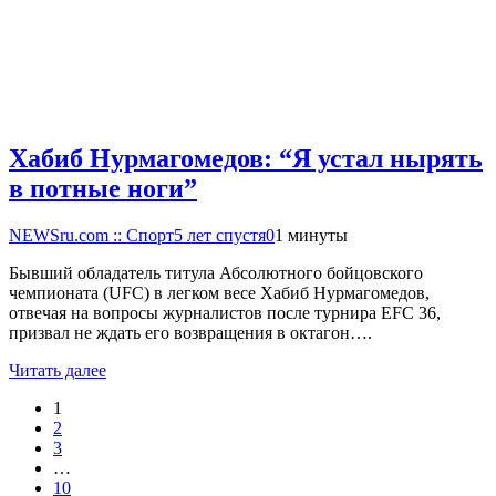
Хабиб Нурмагомедов: “Я устал нырять
в потные ноги”
NEWSru.com :: Спорт
5 лет спустя
0
1 минуты
Бывший обладатель титула Абсолютного бойцовского
чемпионата (UFC) в легком весе Хабиб Нурмагомедов,
отвечая на вопросы журналистов после турнира EFC 36,
призвал не ждать его возвращения в октагон….
Читать далее
1
2
3
…
10