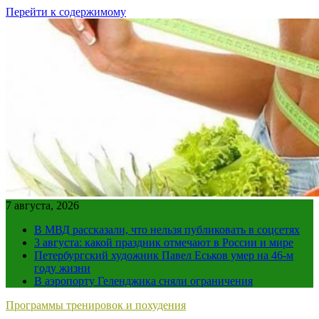
Перейти к содержимому
7 августа, 2026
В МВД рассказали, что нельзя публиковать в соцсетях
3 августа: какой праздник отмечают в России и мире
Петербургский художник Павел Еськов умер на 46-м
году жизни
В аэропорту Геленджика сняли ограничения
Программы тренировок и похудения