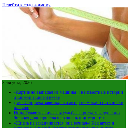
Перейти к содержимому
8 августа, 2026
«Картинно выпадал из машины»: неизвестные истории
о Евгении Евстигнееве
Дочь Сэндлера заявила, что актер не может снять носки
на суше
Инна Гулая: трагическая судьба актрисы, чья душевно
больная дочь провела всю жизнь в интернатах
«Жизнь не заканчивается, она вечная»: Как актер и