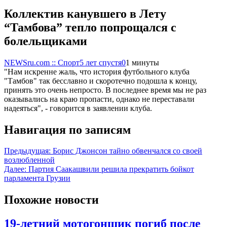
Коллектив канувшего в Лету
“Тамбова” тепло попрощался с
болельщиками
NEWSru.com :: Спорт
5 лет спустя
0
1 минуты
"Нам искренне жаль, что история футбольного клуба
"Тамбов" так бесславно и скоротечно подошла к концу,
принять это очень непросто. В последнее время мы не раз
оказывались на краю пропасти, однако не переставали
надеяться", - говорится в заявлении клуба.
Навигация по записям
Предыдущая:
Борис Джонсон тайно обвенчался со своей
возлюбленной
Далее:
Партия Саакашвили решила прекратить бойкот
парламента Грузии
Похожие новости
19-летний мотогонщик погиб после