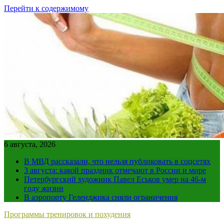
Перейти к содержимому
6 августа, 2026
В МВД рассказали, что нельзя публиковать в соцсетях
3 августа: какой праздник отмечают в России и мире
Петербургский художник Павел Еськов умер на 46-м
году жизни
В аэропорту Геленджика сняли ограничения
Программы тренировок и похудения