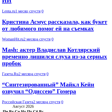
ИИ
Lenta.ru
1 месяц спустя
0
Кристина Асмус рассказала, как букет
от любимого помог ей на съемках
WomanHit.ru
2 месяца спустя
0
Mash: актер Владислав Котлярский
временно лишился слуха из-за серных
пробок
Газета.Ru
2 месяца спустя
0
“Синтезированный” Майкл Кейн
озвучил “Одиссею” Гомера
Российская Газета
2 месяца спустя
0
Август 2026
Пн
Вт
Ср
Чт
Пт
Сб
Вс