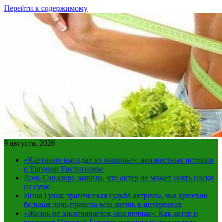
Перейти к содержимому
9 августа, 2026
«Картинно выпадал из машины»: неизвестные истории
о Евгении Евстигнееве
Дочь Сэндлера заявила, что актер не может снять носки
на суше
Инна Гулая: трагическая судьба актрисы, чья душевно
больная дочь провела всю жизнь в интернатах
«Жизнь не заканчивается, она вечная»: Как актер и