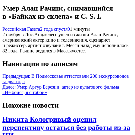
Умер Алан Рачинс, снимавшийся
в «Байках из склепа» и C. S. I.
Российская Газета
2 года спустя
0
1 минуты
2 ноября в Лос-Анджелесе ушел из жизни Алан Рачинс,
американский актер кино и телевидения, сценарист
и режиссер, артист озвучания. Месяц назад ему исполнилось
82 года. Рачинс родился в Массачусетсе.
Навигация по записям
Предыдущая:
В Подмосковье аттестовали 200 экскурсоводов
за два года
Далее:
Умер Артур Березин, актер из культового фильма
«Не бойся, я с тобой»
Похожие новости
Никита Кологривый оценил
перспективу остаться без работы из-за