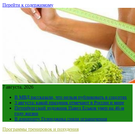
Перейти к содержимому
7 августа, 2026
В МВД рассказали, что нельзя публиковать в соцсетях
3 августа: какой праздник отмечают в России и мире
Петербургский художник Павел Еськов умер на 46-м
году жизни
В аэропорту Геленджика сняли ограничения
Программы тренировок и похудения