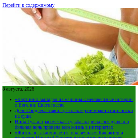
Перейти к содержимому
8 августа, 2026
«Картинно выпадал из машины»: неизвестные истории
о Евгении Евстигнееве
Дочь Сэндлера заявила, что актер не может снять носки
на суше
Инна Гулая: трагическая судьба актрисы, чья душевно
больная дочь провела всю жизнь в интернатах
«Жизнь не заканчивается, она вечная»: Как актер и