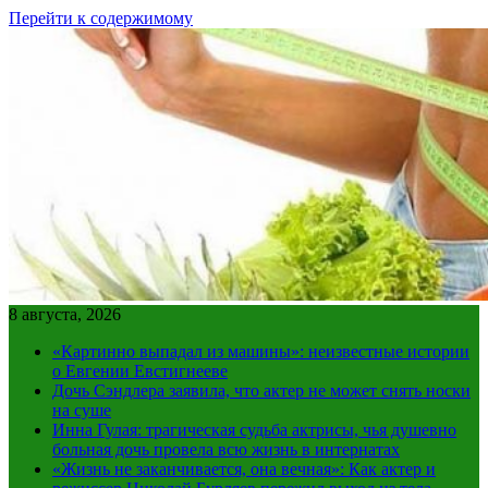
Перейти к содержимому
8 августа, 2026
«Картинно выпадал из машины»: неизвестные истории
о Евгении Евстигнееве
Дочь Сэндлера заявила, что актер не может снять носки
на суше
Инна Гулая: трагическая судьба актрисы, чья душевно
больная дочь провела всю жизнь в интернатах
«Жизнь не заканчивается, она вечная»: Как актер и