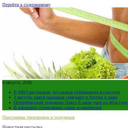
Перейти к содержимому
6 августа, 2026
В МВД рассказали, что нельзя публиковать в соцсетях
3 августа: какой праздник отмечают в России и мире
Петербургский художник Павел Еськов умер на 46-м год
В аэропорту Геленджика сняли ограничения
Программы тренировок и похудения
Новостная рассылка