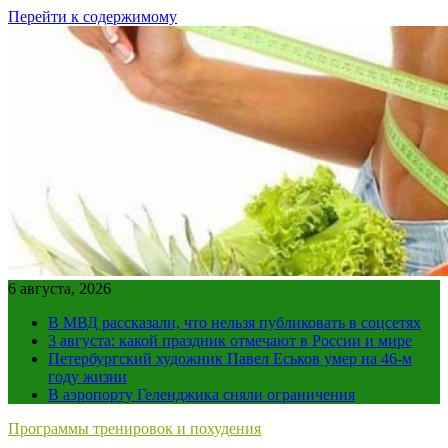
Перейти к содержимому
6 августа, 2026
В МВД рассказали, что нельзя публиковать в соцсетях
3 августа: какой праздник отмечают в России и мире
Петербургский художник Павел Еськов умер на 46-м
году жизни
В аэропорту Геленджика сняли ограничения
Программы тренировок и похудения