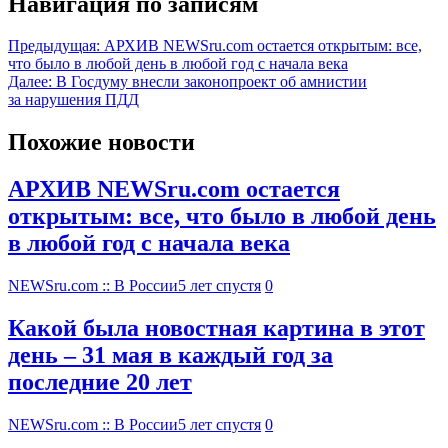
Навигация по записям
Предыдущая:
АРХИВ NEWSru.com остается открытым: все,
что было в любой день в любой год с начала века
Далее:
В Госдуму внесли законопроект об амнистии
за нарушения ПДД
Похожие новости
АРХИВ NEWSru.com остается
открытым: все, что было в любой день
в любой год с начала века
NEWSru.com :: В России
5 лет спустя
0
Какой была новостная картина в этот
день – 31 мая в каждый год за
последние 20 лет
NEWSru.com :: В России
5 лет спустя
0