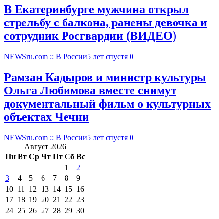
В Екатеринбурге мужчина открыл
стрельбу с балкона, ранены девочка и
сотрудник Росгвардии (ВИДЕО)
NEWSru.com :: В России
5 лет спустя
0
Рамзан Кадыров и министр культуры
Ольга Любимова вместе снимут
документальный фильм о культурных
объектах Чечни
NEWSru.com :: В России
5 лет спустя
0
Август 2026
Пн
Вт
Ср
Чт
Пт
Сб
Вс
1
2
3
4
5
6
7
8
9
10
11
12
13
14
15
16
17
18
19
20
21
22
23
24
25
26
27
28
29
30