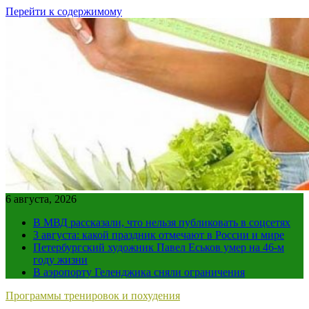
Перейти к содержимому
6 августа, 2026
В МВД рассказали, что нельзя публиковать в соцсетях
3 августа: какой праздник отмечают в России и мире
Петербургский художник Павел Еськов умер на 46-м
году жизни
В аэропорту Геленджика сняли ограничения
Программы тренировок и похудения