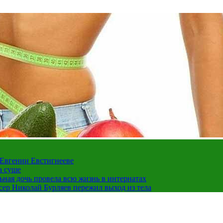
 Евгении Евстигнееве
а суше
льная дочь провела всю жизнь в интернатах
ссер Николай Бурляев пережил выход из тела