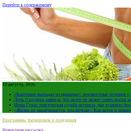
Перейти к содержимому
10 августа, 2026
«Картинно выпадал из машины»: неизвестные истории о
Дочь Сэндлера заявила, что актер не может снять носки н
Инна Гулая: трагическая судьба актрисы, чья душевно бо
«Жизнь не заканчивается, она вечная»: Как актер и режи
Программы тренировок и похудения
Новостная рассылка