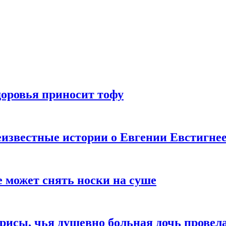
доровья приносит тофу
известные истории о Евгении Евстигне
е может снять носки на суше
трисы, чья душевно больная дочь провел