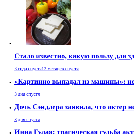
Стало известно, какую пользу для з
3 года спустя
12 месяцев спустя
«Картинно выпадал из машины»: не
3 дня спустя
Дочь Сэндлера заявила, что актер н
3 дня спустя
Инна Гулая: трагическая судьба ак