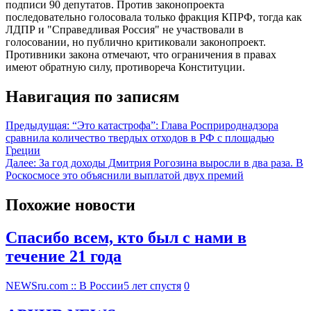
подписи 90 депутатов. Против законопроекта
последовательно голосовала только фракция КПРФ, тогда как
ЛДПР и "Справедливая Россия" не участвовали в
голосовании, но публично критиковали законопроект.
Противники закона отмечают, что ограничения в правах
имеют обратную силу, противореча Конституции.
Навигация по записям
Предыдущая:
“Это катастрофа”: Глава Росприроднадзора
сравнила количество твердых отходов в РФ с площадью
Греции
Далее:
За год доходы Дмитрия Рогозина выросли в два раза. В
Роскосмосе это объяснили выплатой двух премий
Похожие новости
Спасибо всем, кто был с нами в
течение 21 года
NEWSru.com :: В России
5 лет спустя
0