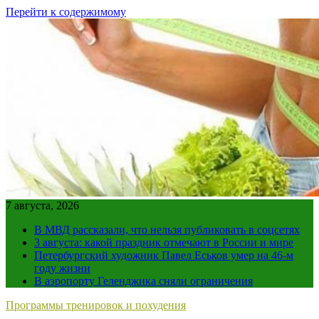
Перейти к содержимому
7 августа, 2026
В МВД рассказали, что нельзя публиковать в соцсетях
3 августа: какой праздник отмечают в России и мире
Петербургский художник Павел Еськов умер на 46-м
году жизни
В аэропорту Геленджика сняли ограничения
Программы тренировок и похудения