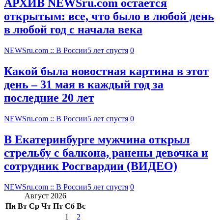
АРХИВ NEWSru.com остается
открытым: все, что было в любой день
в любой год с начала века
NEWSru.com :: В России
5 лет спустя
0
Какой была новостная картина в этот
день – 31 мая в каждый год за
последние 20 лет
NEWSru.com :: В России
5 лет спустя
0
В Екатеринбурге мужчина открыл
стрельбу с балкона, ранены девочка и
сотрудник Росгвардии (ВИДЕО)
NEWSru.com :: В России
5 лет спустя
0
Август 2026
Пн
Вт
Ср
Чт
Пт
Сб
Вс
1
2