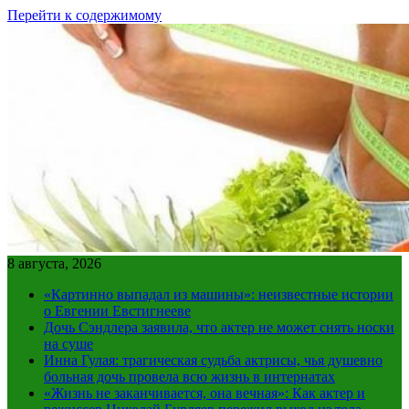
Перейти к содержимому
8 августа, 2026
«Картинно выпадал из машины»: неизвестные истории
о Евгении Евстигнееве
Дочь Сэндлера заявила, что актер не может снять носки
на суше
Инна Гулая: трагическая судьба актрисы, чья душевно
больная дочь провела всю жизнь в интернатах
«Жизнь не заканчивается, она вечная»: Как актер и