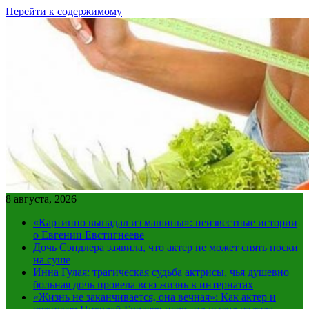
Перейти к содержимому
8 августа, 2026
«Картинно выпадал из машины»: неизвестные истории
о Евгении Евстигнееве
Дочь Сэндлера заявила, что актер не может снять носки
на суше
Инна Гулая: трагическая судьба актрисы, чья душевно
больная дочь провела всю жизнь в интернатах
«Жизнь не заканчивается, она вечная»: Как актер и