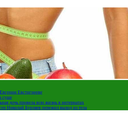
 Евгении Евстигнееве
а суше
льная дочь провела всю жизнь в интернатах
ссер Николай Бурляев пережил выход из тела