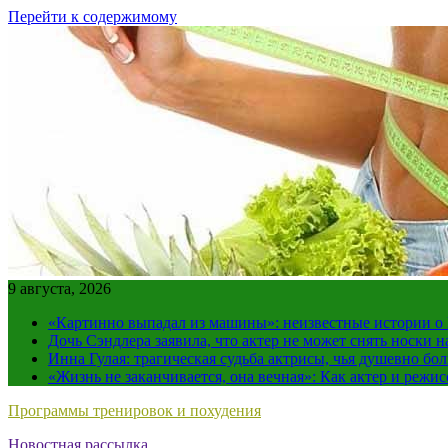
Перейти к содержимому
9 августа, 2026
«Картинно выпадал из машины»: неизвестные истории о
Дочь Сэндлера заявила, что актер не может снять носки н
Инна Гулая: трагическая судьба актрисы, чья душевно бо
«Жизнь не заканчивается, она вечная»: Как актер и режи
Программы тренировок и похудения
Новостная рассылка