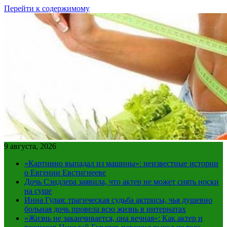
Перейти к содержимому
9 августа, 2026
«Картинно выпадал из машины»: неизвестные истории
о Евгении Евстигнееве
Дочь Сэндлера заявила, что актер не может снять носки
на суше
Инна Гулая: трагическая судьба актрисы, чья душевно
больная дочь провела всю жизнь в интернатах
«Жизнь не заканчивается, она вечная»: Как актер и