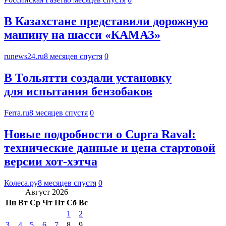
В Казахстане представили дорожную
машину на шасси «КАМАЗ»
runews24.ru
8 месяцев спустя
0
В Тольятти создали установку
для испытания бензобаков
Ferra.ru
8 месяцев спустя
0
Новые подробности о Cupra Raval:
технические данные и цена стартовой
версии хот-хэтча
Колеса.ру
8 месяцев спустя
0
Август 2026
Пн
Вт
Ср
Чт
Пт
Сб
Вс
1
2
3
4
5
6
7
8
9