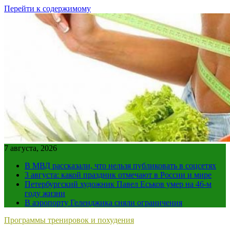
Перейти к содержимому
7 августа, 2026
В МВД рассказали, что нельзя публиковать в соцсетях
3 августа: какой праздник отмечают в России и мире
Петербургский художник Павел Еськов умер на 46-м
году жизни
В аэропорту Геленджика сняли ограничения
Программы тренировок и похудения