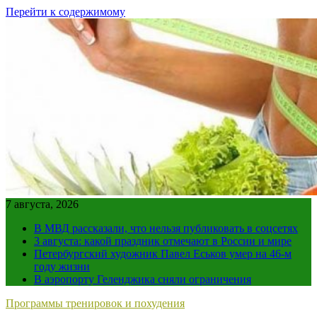
Перейти к содержимому
7 августа, 2026
В МВД рассказали, что нельзя публиковать в соцсетях
3 августа: какой праздник отмечают в России и мире
Петербургский художник Павел Еськов умер на 46-м
году жизни
В аэропорту Геленджика сняли ограничения
Программы тренировок и похудения