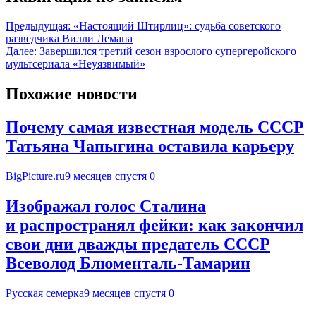
Предыдущая:
«Настоящий Штирлиц»: судьба советского
разведчика Вилли Лемана
Далее:
Завершился третий сезон взрослого супергеройского
мультсериала «Неуязвимый»
Похожие новости
Почему самая известная модель СССР
Татьяна Чапыгина оставила карьеру
BigPicture.ru
9 месяцев спустя
0
Изображал голос Сталина
и распространял фейки: как закончил
свои дни дважды предатель СССР
Всеволод Блюменталь-Тамарин
Русская семерка
9 месяцев спустя
0