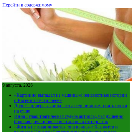
Перейти к содержимому
9 августа, 2026
«Картинно выпадал из машины»: неизвестные истории
о Евгении Евстигнееве
Дочь Сэндлера заявила, что актер не может снять носки
на суше
Инна Гулая: трагическая судьба актрисы, чья душевно
больная дочь провела всю жизнь в интернатах
«Жизнь не заканчивается, она вечная»: Как актер и