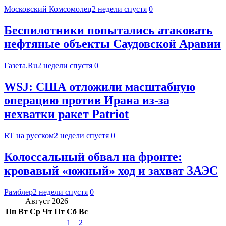
Московский Комсомолец
2 недели спустя
0
Беспилотники попытались атаковать
нефтяные объекты Саудовской Аравии
Газета.Ru
2 недели спустя
0
WSJ: США отложили масштабную
операцию против Ирана из-за
нехватки ракет Patriot
RT на русском
2 недели спустя
0
Колоссальный обвал на фронте:
кровавый «южный» ход и захват ЗАЭС
Рамблер
2 недели спустя
0
Август 2026
Пн
Вт
Ср
Чт
Пт
Сб
Вс
1
2