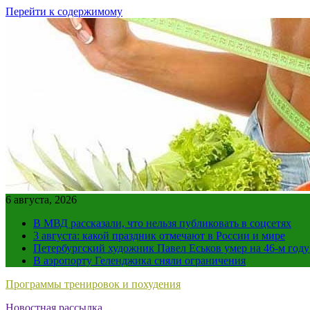
Перейти к содержимому
6 августа, 2026
В МВД рассказали, что нельзя публиковать в соцсетях
3 августа: какой праздник отмечают в России и мире
Петербургский художник Павел Еськов умер на 46-м год
В аэропорту Геленджика сняли ограничения
Программы тренировок и похудения
Новостная рассылка