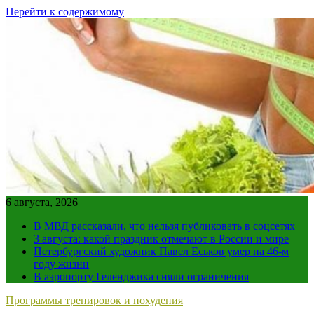
Перейти к содержимому
6 августа, 2026
В МВД рассказали, что нельзя публиковать в соцсетях
3 августа: какой праздник отмечают в России и мире
Петербургский художник Павел Еськов умер на 46-м
году жизни
В аэропорту Геленджика сняли ограничения
Программы тренировок и похудения