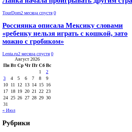
Ланка начала проигрывать другим стра
TourDom
2 месяца спустя
0
Россиянка описала Мексику словами
«ребенку нельзя играть с кошкой, зато
можно с гробиком»
Lenta.ru
2 месяца спустя
0
Август 2026
Пн
Вт
Ср
Чт
Пт
Сб
Вс
1
2
3
4
5
6
7
8
9
10
11
12
13
14
15
16
17
18
19
20
21
22
23
24
25
26
27
28
29
30
31
« Июл
Рубрики