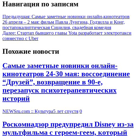
Навигация по записям
Предыдущая:
Самые заметные новинки онлайн-кинотеатров
26 апреля – 2 мая: фильм Павла Лунгина, Годзилла и Конг,
постапокалиптическая Сицилия, свадебная комедия
Далее:
Стартап бывшего главы Yota разработает электротакси
совместно с Uber
Похожие новости
Самые заметные новинки онлайн-
кинотеатров 24-30 мая: воссоединение
“Друзей”, возвращение в 90-е,
перезапуск психотерапевтических
историй
NEWSru.com :: Культура
5 лет спустя
0
Роскомнадзор предупредил Disney из-за
мультфильма c героем-геем, который