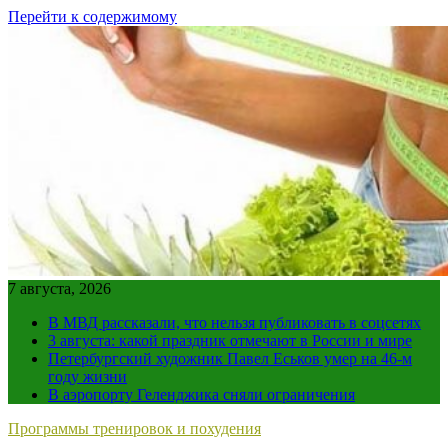
Перейти к содержимому
7 августа, 2026
В МВД рассказали, что нельзя публиковать в соцсетях
3 августа: какой праздник отмечают в России и мире
Петербургский художник Павел Еськов умер на 46-м
году жизни
В аэропорту Геленджика сняли ограничения
Программы тренировок и похудения