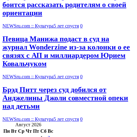
боится рассказать родителям о своей
ориентации
NEWSru.com :: Культура
5 лет спустя
0
Певица Манижа подаст в суд на
журнал Wonderzine из-за колонки о ее
связях с АП и миллиардером Юрием
Ковальчуком
NEWSru.com :: Культура
5 лет спустя
0
Брэд Питт через суд добился от
Анджелины Джоли совместной опеки
над детьми
NEWSru.com :: Культура
5 лет спустя
0
Август 2026
Пн
Вт
Ср
Чт
Пт
Сб
Вс