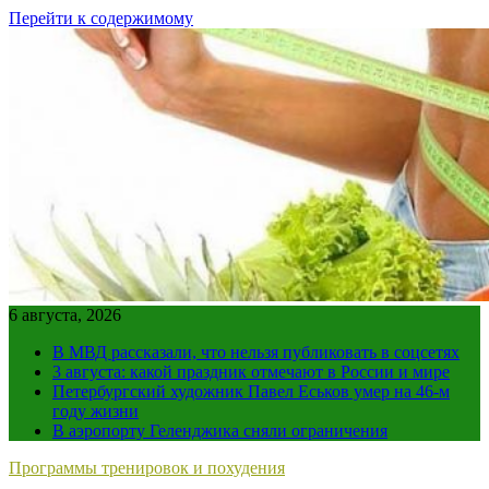
Перейти к содержимому
6 августа, 2026
В МВД рассказали, что нельзя публиковать в соцсетях
3 августа: какой праздник отмечают в России и мире
Петербургский художник Павел Еськов умер на 46-м
году жизни
В аэропорту Геленджика сняли ограничения
Программы тренировок и похудения