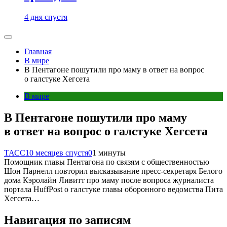
4 дня спустя
Главная
В мире
В Пентагоне пошутили про маму в ответ на вопрос
о галстуке Хегсета
В мире
В Пентагоне пошутили про маму
в ответ на вопрос о галстуке Хегсета
ТАСС
10 месяцев спустя
0
1 минуты
Помощник главы Пентагона по связям с общественностью
Шон Парнелл повторил высказывание пресс-секретаря Белого
дома Кэролайн Ливитт про маму после вопроса журналиста
портала HuffPost о галстуке главы оборонного ведомства Пита
Хегсета…
Навигация по записям