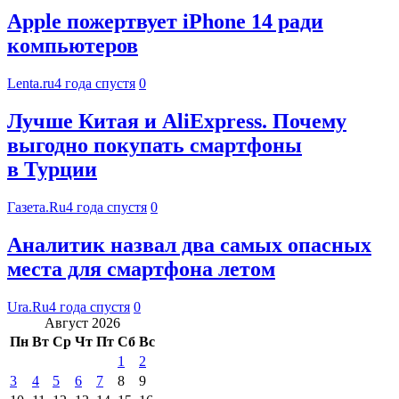
Apple пожертвует iPhone 14 ради
компьютеров
Lenta.ru
4 года спустя
0
Лучше Китая и AliExpress. Почему
выгодно покупать смартфоны
в Турции
Газета.Ru
4 года спустя
0
Аналитик назвал два самых опасных
места для смартфона летом
Ura.Ru
4 года спустя
0
Август 2026
Пн
Вт
Ср
Чт
Пт
Сб
Вс
1
2
3
4
5
6
7
8
9