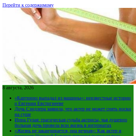
Перейти к содержимому
8 августа, 2026
«Картинно выпадал из машины»: неизвестные истории
о Евгении Евстигнееве
Дочь Сэндлера заявила, что актер не может снять носки
на суше
Инна Гулая: трагическая судьба актрисы, чья душевно
больная дочь провела всю жизнь в интернатах
«Жизнь не заканчивается, она вечная»: Как актер и