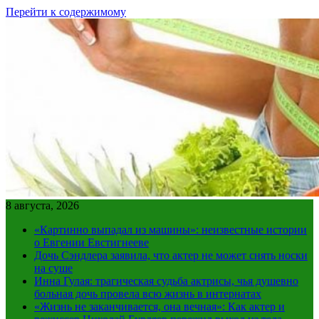
Перейти к содержимому
8 августа, 2026
«Картинно выпадал из машины»: неизвестные истории
о Евгении Евстигнееве
Дочь Сэндлера заявила, что актер не может снять носки
на суше
Инна Гулая: трагическая судьба актрисы, чья душевно
больная дочь провела всю жизнь в интернатах
«Жизнь не заканчивается, она вечная»: Как актер и