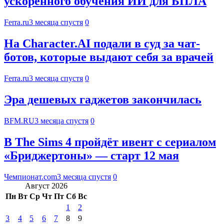
ускоренного обучения ИИ для БПЛА
Ferra.ru
3 месяца спустя
0
На Character.AI подали в суд за чат-
ботов, которые выдают себя за врачей
Ferra.ru
3 месяца спустя
0
Эра дешевых гаджетов закончилась
BFM.RU
3 месяца спустя
0
В The Sims 4 пройдёт ивент с сериалом
«Бриджертоны» — старт 12 мая
Чемпионат.com
3 месяца спустя
0
Август 2026
Пн
Вт
Ср
Чт
Пт
Сб
Вс
1
2
3
4
5
6
7
8
9