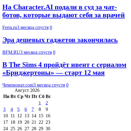
На Character.AI подали в суд за чат-
ботов, которые выдают себя за врачей
Ferra.ru
3 месяца спустя
0
Эра дешевых гаджетов закончилась
BFM.RU
3 месяца спустя
0
В The Sims 4 пройдёт ивент с сериалом
«Бриджертоны» — старт 12 мая
Чемпионат.com
3 месяца спустя
0
Август 2026
Пн
Вт
Ср
Чт
Пт
Сб
Вс
1
2
3
4
5
6
7
8
9
10
11
12
13
14
15
16
17
18
19
20
21
22
23
24
25
26
27
28
29
30