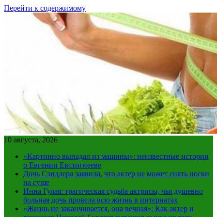
Перейти к содержимому
10 августа, 2026
«Картинно выпадал из машины»: неизвестные истории
о Евгении Евстигнееве
Дочь Сэндлера заявила, что актер не может снять носки
на суше
Инна Гулая: трагическая судьба актрисы, чья душевно
больная дочь провела всю жизнь в интернатах
«Жизнь не заканчивается, она вечная»: Как актер и