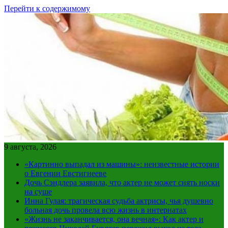
Перейти к содержимому
9 августа, 2026
«Картинно выпадал из машины»: неизвестные истории
о Евгении Евстигнееве
Дочь Сэндлера заявила, что актер не может снять носки
на суше
Инна Гулая: трагическая судьба актрисы, чья душевно
больная дочь провела всю жизнь в интернатах
«Жизнь не заканчивается, она вечная»: Как актер и