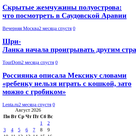
Скрытые жемчужины полуострова:
что посмотреть в Саудовской Аравии
Вечерняя Москва
2 месяца спустя
0
Шри-
Ланка начала проигрывать другим стра
TourDom
2 месяца спустя
0
Россиянка описала Мексику словами
«ребенку нельзя играть с кошкой, зато
можно с гробиком»
Lenta.ru
2 месяца спустя
0
Август 2026
Пн
Вт
Ср
Чт
Пт
Сб
Вс
1
2
3
4
5
6
7
8
9