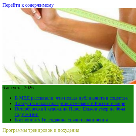
Перейти к содержимому
6 августа, 2026
В МВД рассказали, что нельзя публиковать в соцсетях
3 августа: какой праздник отмечают в России и мире
Петербургский художник Павел Еськов умер на 46-м
году жизни
В аэропорту Геленджика сняли ограничения
Программы тренировок и похудения