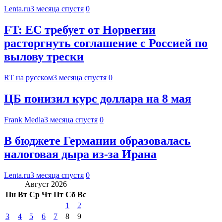
Lenta.ru
3 месяца спустя
0
FT: ЕС требует от Норвегии
расторгнуть соглашение с Россией по
вылову трески
RT на русском
3 месяца спустя
0
ЦБ понизил курс доллара на 8 мая
Frank Media
3 месяца спустя
0
В бюджете Германии образовалась
налоговая дыра из-за Ирана
Lenta.ru
3 месяца спустя
0
Август 2026
Пн
Вт
Ср
Чт
Пт
Сб
Вс
1
2
3
4
5
6
7
8
9