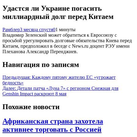
Удастся ли Украине погасить
миллиардный долг перед Китаем
Рамблер
3 месяца спустя
0
1 минуты
Владимир Зеленский может обратиться к Евросоюзу с
просьбой урегулировать долговые обязательства Киева перед
Китаем, предположил в беседе с News.ru доцент РЭУ имени
Плеханова Александр Перенджиев.
Навигация по записям
Предыдущая:
Каждому пятому жителю ЕС «угрожает
бедность»
Далее:
Детали патча «Луна 7» с регионом Снежная для
Genshin Impact раскроют 8 мая
Похожие новости
Африканская страна захотела
активнее торговать с Россией