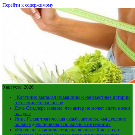
Перейти к содержимому
9 августа, 2026
«Картинно выпадал из машины»: неизвестные истории
о Евгении Евстигнееве
Дочь Сэндлера заявила, что актер не может снять носки
на суше
Инна Гулая: трагическая судьба актрисы, чья душевно
больная дочь провела всю жизнь в интернатах
«Жизнь не заканчивается, она вечная»: Как актер и