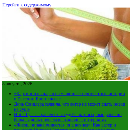
Перейти к содержимому
8 августа, 2026
«Картинно выпадал из машины»: неизвестные истории
о Евгении Евстигнееве
Дочь Сэндлера заявила, что актер не может снять носки
на суше
Инна Гулая: трагическая судьба актрисы, чья душевно
больная дочь провела всю жизнь в интернатах
«Жизнь не заканчивается, она вечная»: Как актер и