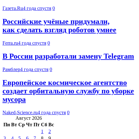
Газета.Ru
4 года спустя
0
Российские учёные придумали,
как сделать взгляд роботов умнее
Ferra.ru
4 года спустя
0
В России разработали замену Telegram
Рамблер
4 года спустя
0
Европейское космическое агентство
создает орбитальную службу по уборке
мусора
Naked-Science.ru
4 года спустя
0
Август 2026
Пн
Вт
Ср
Чт
Пт
Сб
Вс
1
2
3
4
5
6
7
8
9