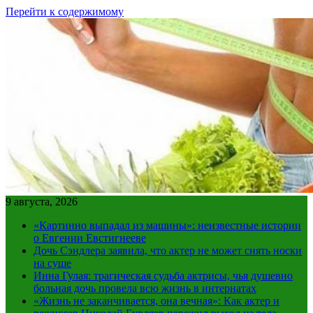
Перейти к содержимому
9 августа, 2026
«Картинно выпадал из машины»: неизвестные истории
о Евгении Евстигнееве
Дочь Сэндлера заявила, что актер не может снять носки
на суше
Инна Гулая: трагическая судьба актрисы, чья душевно
больная дочь провела всю жизнь в интернатах
«Жизнь не заканчивается, она вечная»: Как актер и