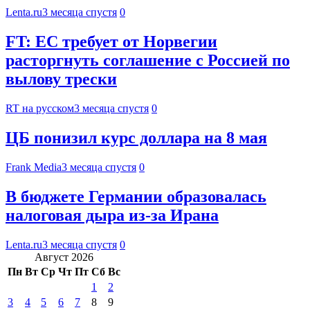
Lenta.ru
3 месяца спустя
0
FT: ЕС требует от Норвегии
расторгнуть соглашение с Россией по
вылову трески
RT на русском
3 месяца спустя
0
ЦБ понизил курс доллара на 8 мая
Frank Media
3 месяца спустя
0
В бюджете Германии образовалась
налоговая дыра из-за Ирана
Lenta.ru
3 месяца спустя
0
Август 2026
Пн
Вт
Ср
Чт
Пт
Сб
Вс
1
2
3
4
5
6
7
8
9