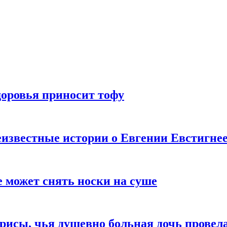
доровья приносит тофу
известные истории о Евгении Евстигне
е может снять носки на суше
трисы, чья душевно больная дочь провел