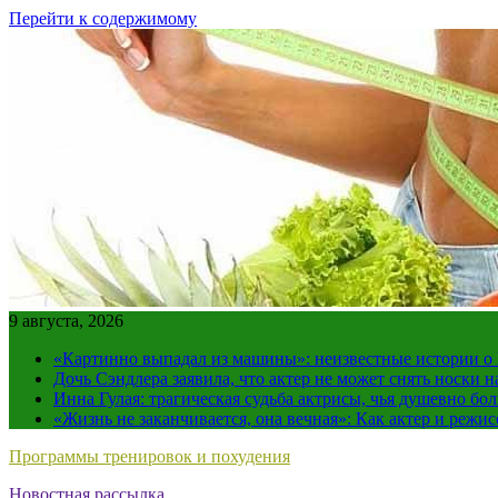
Перейти к содержимому
9 августа, 2026
«Картинно выпадал из машины»: неизвестные истории о
Дочь Сэндлера заявила, что актер не может снять носки н
Инна Гулая: трагическая судьба актрисы, чья душевно бо
«Жизнь не заканчивается, она вечная»: Как актер и режи
Программы тренировок и похудения
Новостная рассылка