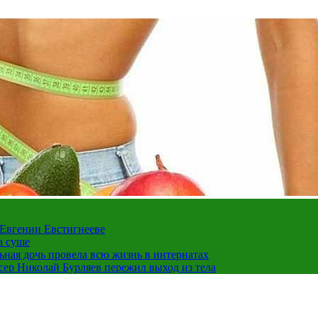
 Евгении Евстигнееве
а суше
льная дочь провела всю жизнь в интернатах
ссер Николай Бурляев пережил выход из тела