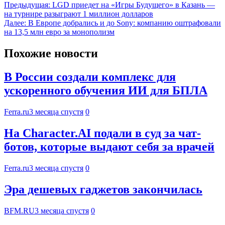
Предыдущая:
LGD приедет на «Игры Будущего» в Казань —
на турнире разыграют 1 миллион долларов
Далее:
В Европе добрались и до Sony: компанию оштрафовали
на 13,5 млн евро за монополизм
Похожие новости
В России создали комплекс для
ускоренного обучения ИИ для БПЛА
Ferra.ru
3 месяца спустя
0
На Character.AI подали в суд за чат-
ботов, которые выдают себя за врачей
Ferra.ru
3 месяца спустя
0
Эра дешевых гаджетов закончилась
BFM.RU
3 месяца спустя
0