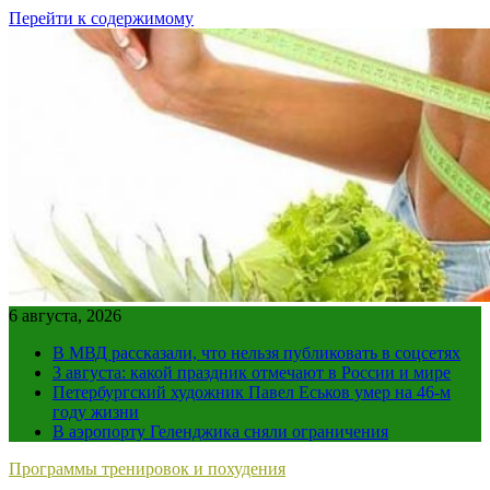
Перейти к содержимому
6 августа, 2026
В МВД рассказали, что нельзя публиковать в соцсетях
3 августа: какой праздник отмечают в России и мире
Петербургский художник Павел Еськов умер на 46-м
году жизни
В аэропорту Геленджика сняли ограничения
Программы тренировок и похудения