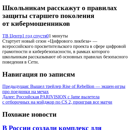
Школьникам расскажут о правилах
защиты старшего поколения
от кибермошенников
ТВ Центр
1 год спустя
0
1 минуты
Стартует новый сезон «Цифрового ликбеза» —
всероссийского просветительского проекта в сфере цифровой
грамотности и кибербезопасности, в рамках которого
школьникам рассказывают об основных правилах безопасного
поведения в Сети.
Навигация по записям
Предыдущая:
Вышел трейлер Rise of Rebellion — экшен-игры
про поединки на мечах
Далее:
Российская PARIVISION с Jame вылетела
с отборочных на мэйджор по CS 2, проиграв все матчи
Похожие новости
В России создали комплекс для