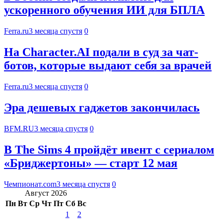
ускоренного обучения ИИ для БПЛА
Ferra.ru
3 месяца спустя
0
На Character.AI подали в суд за чат-
ботов, которые выдают себя за врачей
Ferra.ru
3 месяца спустя
0
Эра дешевых гаджетов закончилась
BFM.RU
3 месяца спустя
0
В The Sims 4 пройдёт ивент с сериалом
«Бриджертоны» — старт 12 мая
Чемпионат.com
3 месяца спустя
0
Август 2026
Пн
Вт
Ср
Чт
Пт
Сб
Вс
1
2