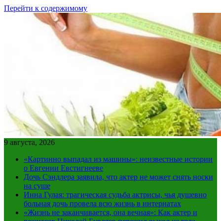
Перейти к содержимому
9 августа, 2026
«Картинно выпадал из машины»: неизвестные истории
о Евгении Евстигнееве
Дочь Сэндлера заявила, что актер не может снять носки
на суше
Инна Гулая: трагическая судьба актрисы, чья душевно
больная дочь провела всю жизнь в интернатах
«Жизнь не заканчивается, она вечная»: Как актер и