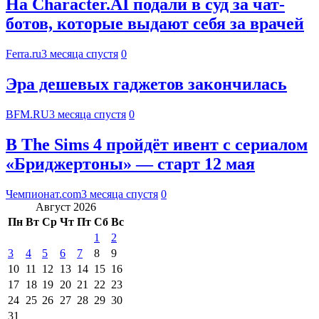
На Character.AI подали в суд за чат-
ботов, которые выдают себя за врачей
Ferra.ru
3 месяца спустя
0
Эра дешевых гаджетов закончилась
BFM.RU
3 месяца спустя
0
В The Sims 4 пройдёт ивент с сериалом
«Бриджертоны» — старт 12 мая
Чемпионат.com
3 месяца спустя
0
Август 2026
Пн
Вт
Ср
Чт
Пт
Сб
Вс
1
2
3
4
5
6
7
8
9
10
11
12
13
14
15
16
17
18
19
20
21
22
23
24
25
26
27
28
29
30
31