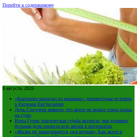
Перейти к содержимому
8 августа, 2026
«Картинно выпадал из машины»: неизвестные истории
о Евгении Евстигнееве
Дочь Сэндлера заявила, что актер не может снять носки
на суше
Инна Гулая: трагическая судьба актрисы, чья душевно
больная дочь провела всю жизнь в интернатах
«Жизнь не заканчивается, она вечная»: Как актер и