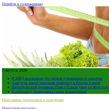
Перейти к содержимому
7 августа, 2026
В МВД рассказали, что нельзя публиковать в соцсетях
3 августа: какой праздник отмечают в России и мире
Петербургский художник Павел Еськов умер на 46-м год
В аэропорту Геленджика сняли ограничения
Программы тренировок и похудения
Новостная рассылка