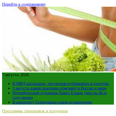
Перейти к содержимому
7 августа, 2026
В МВД рассказали, что нельзя публиковать в соцсетях
3 августа: какой праздник отмечают в России и мире
Петербургский художник Павел Еськов умер на 46-м
году жизни
В аэропорту Геленджика сняли ограничения
Программы тренировок и похудения