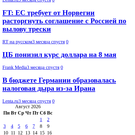
FT: ЕС требует от Норвегии
расторгнуть соглашение с Россией по
вылову трески
RT на русском
3 месяца спустя
0
ЦБ понизил курс доллара на 8 мая
Frank Media
3 месяца спустя
0
В бюджете Германии образовалась
налоговая дыра из-за Ирана
Lenta.ru
3 месяца спустя
0
Август 2026
Пн
Вт
Ср
Чт
Пт
Сб
Вс
1
2
3
4
5
6
7
8
9
10
11
12
13
14
15
16