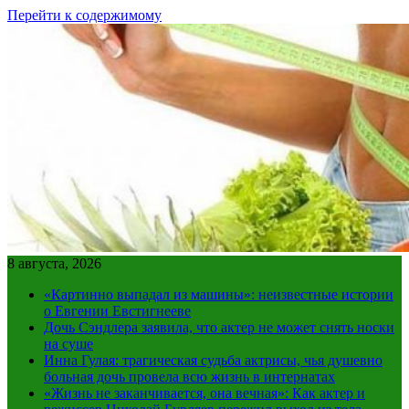
Перейти к содержимому
8 августа, 2026
«Картинно выпадал из машины»: неизвестные истории
о Евгении Евстигнееве
Дочь Сэндлера заявила, что актер не может снять носки
на суше
Инна Гулая: трагическая судьба актрисы, чья душевно
больная дочь провела всю жизнь в интернатах
«Жизнь не заканчивается, она вечная»: Как актер и