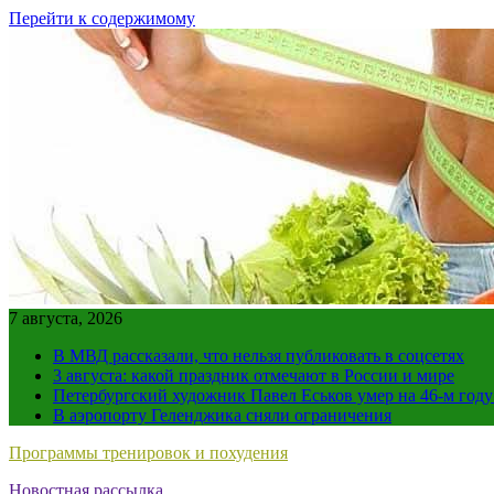
Перейти к содержимому
7 августа, 2026
В МВД рассказали, что нельзя публиковать в соцсетях
3 августа: какой праздник отмечают в России и мире
Петербургский художник Павел Еськов умер на 46-м год
В аэропорту Геленджика сняли ограничения
Программы тренировок и похудения
Новостная рассылка