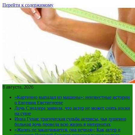
Перейти к содержимому
8 августа, 2026
«Картинно выпадал из машины»: неизвестные истории
о Евгении Евстигнееве
Дочь Сэндлера заявила, что актер не может снять носки
на суше
Инна Гулая: трагическая судьба актрисы, чья душевно
больная дочь провела всю жизнь в интернатах
«Жизнь не заканчивается, она вечная»: Как актер и