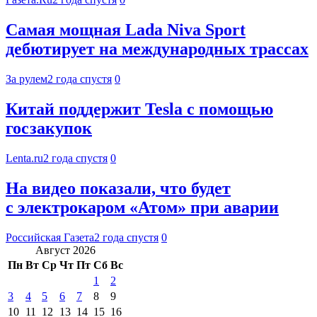
Самая мощная Lada Niva Sport
дебютирует на международных трассах
За рулем
2 года спустя
0
Китай поддержит Tesla с помощью
госзакупок
Lenta.ru
2 года спустя
0
На видео показали, что будет
с электрокаром «Атом» при аварии
Российская Газета
2 года спустя
0
Август 2026
Пн
Вт
Ср
Чт
Пт
Сб
Вс
1
2
3
4
5
6
7
8
9
10
11
12
13
14
15
16