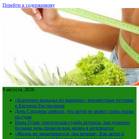
Перейти к содержимому
9 августа, 2026
«Картинно выпадал из машины»: неизвестные истории
о Евгении Евстигнееве
Дочь Сэндлера заявила, что актер не может снять носки
на суше
Инна Гулая: трагическая судьба актрисы, чья душевно
больная дочь провела всю жизнь в интернатах
«Жизнь не заканчивается, она вечная»: Как актер и