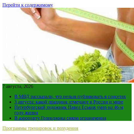
Перейти к содержимому
7 августа, 2026
В МВД рассказали, что нельзя публиковать в соцсетях
3 августа: какой праздник отмечают в России и мире
Петербургский художник Павел Еськов умер на 46-м
году жизни
В аэропорту Геленджика сняли ограничения
Программы тренировок и похудения