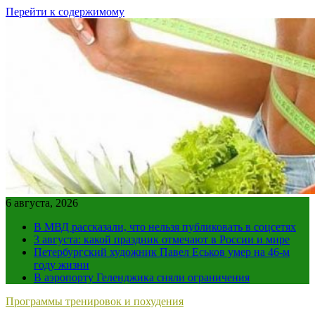
Перейти к содержимому
6 августа, 2026
В МВД рассказали, что нельзя публиковать в соцсетях
3 августа: какой праздник отмечают в России и мире
Петербургский художник Павел Еськов умер на 46-м
году жизни
В аэропорту Геленджика сняли ограничения
Программы тренировок и похудения