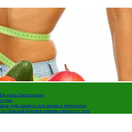
 Евгении Евстигнееве
а суше
льная дочь провела всю жизнь в интернатах
ссер Николай Бурляев пережил выход из тела