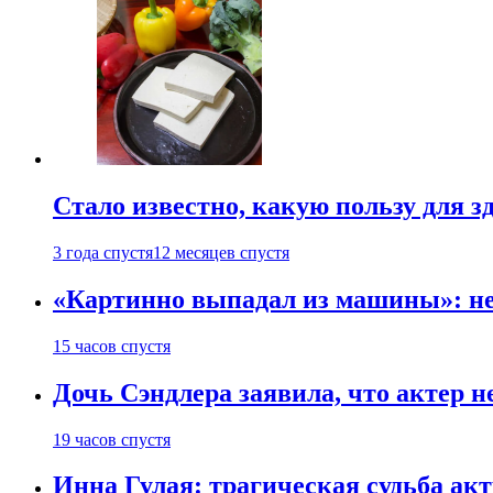
Стало известно, какую пользу для з
3 года спустя
12 месяцев спустя
«Картинно выпадал из машины»: не
15 часов спустя
Дочь Сэндлера заявила, что актер н
19 часов спустя
Инна Гулая: трагическая судьба ак