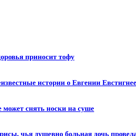
доровья приносит тофу
известные истории о Евгении Евстигне
е может снять носки на суше
трисы, чья душевно больная дочь провел