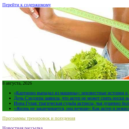
Перейти к содержимому
8 августа, 2026
«Картинно выпадал из машины»: неизвестные истории о
Дочь Сэндлера заявила, что актер не может снять носки н
Инна Гулая: трагическая судьба актрисы, чья душевно бо
«Жизнь не заканчивается, она вечная»: Как актер и режи
Программы тренировок и похудения
Новостная рассылка