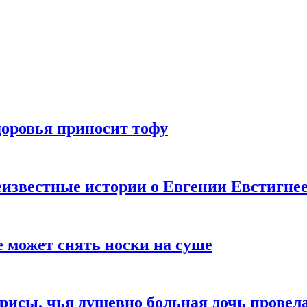
доровья приносит тофу
известные истории о Евгении Евстигне
е может снять носки на суше
трисы, чья душевно больная дочь провел