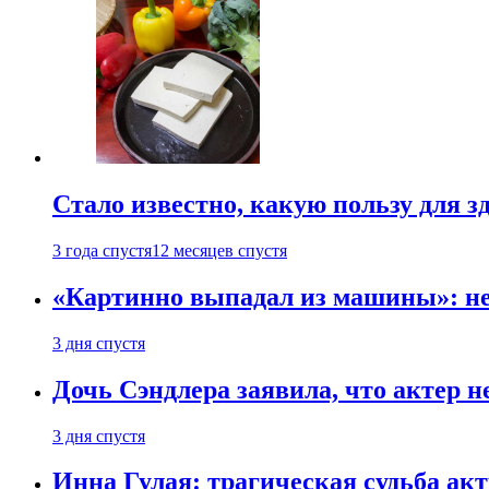
Стало известно, какую пользу для з
3 года спустя
12 месяцев спустя
«Картинно выпадал из машины»: не
3 дня спустя
Дочь Сэндлера заявила, что актер н
3 дня спустя
Инна Гулая: трагическая судьба ак