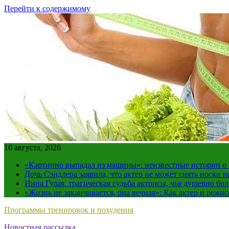
Перейти к содержимому
10 августа, 2026
«Картинно выпадал из машины»: неизвестные истории о
Дочь Сэндлера заявила, что актер не может снять носки н
Инна Гулая: трагическая судьба актрисы, чья душевно бо
«Жизнь не заканчивается, она вечная»: Как актер и режи
Программы тренировок и похудения
Новостная рассылка