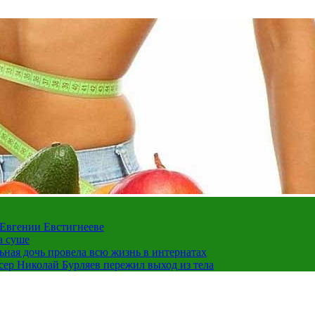
 Евгении Евстигнееве
а суше
льная дочь провела всю жизнь в интернатах
ссер Николай Бурляев пережил выход из тела