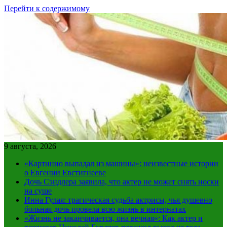
Перейти к содержимому
9 августа, 2026
«Картинно выпадал из машины»: неизвестные истории
о Евгении Евстигнееве
Дочь Сэндлера заявила, что актер не может снять носки
на суше
Инна Гулая: трагическая судьба актрисы, чья душевно
больная дочь провела всю жизнь в интернатах
«Жизнь не заканчивается, она вечная»: Как актер и