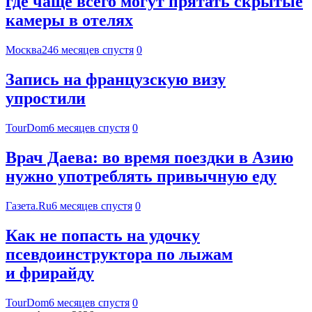
где чаще всего могут прятать скрытые
камеры в отелях
Москва24
6 месяцев спустя
0
Запись на французскую визу
упростили
TourDom
6 месяцев спустя
0
Врач Даева: во время поездки в Азию
нужно употреблять привычную еду
Газета.Ru
6 месяцев спустя
0
Как не попасть на удочку
псевдоинструктора по лыжам
и фрирайду
TourDom
6 месяцев спустя
0